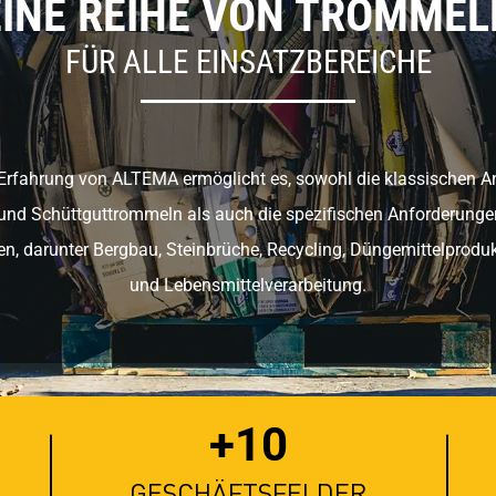
EINE REIHE VON TROMMEL
FÜR ALLE EINSATZBEREICHE
 Erfahrung von ALTEMA ermöglicht es, sowohl die klassischen 
nd Schüttguttrommeln als auch die spezifischen Anforderunge
en, darunter Bergbau, Steinbrüche, Recycling, Düngemittelproduk
und Lebensmittelverarbeitung.
+10
GESCHÄFTSFELDER