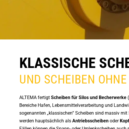
KLASSISCHE SCH
UND SCHEIBEN OHNE
ALTEMA fertigt
Scheiben für Silos und Becherwerke
(
Bereiche Hafen, Lebensmittelverarbeitung und Landwir
sogenannten „klassischen“ Scheiben sind massiv mit 
werden hauptsächlich als
Antriebsscheiben
oder
Kop
Fällen können die Spann- oder Umlenkscheiben auch m