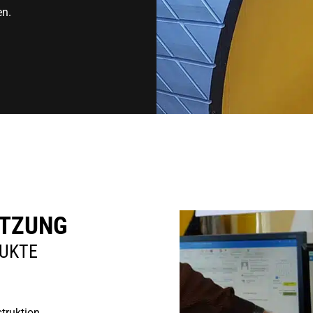
en.
ÜTZUNG
DUKTE
truktion