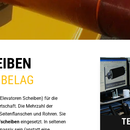
EIBEN
 BELAG
Elevatoren Scheiben) für die
tschaft. Die Mehrzahl der
Seitenflanschen und Rohren. Sie
T
fscheiben
eingesetzt. In seltenen
assiv sein (anstatt eine