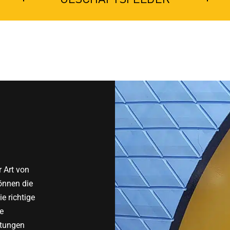
 Art von
önnen die
e richtige
ie
htungen