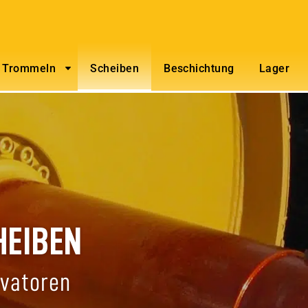
Trommeln
Scheiben
Beschichtung
Lager
HEIBEN
evatoren