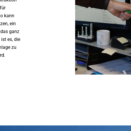
für
So kann
zen, ein
, das ganz
st es, die
nlage zu
rd.