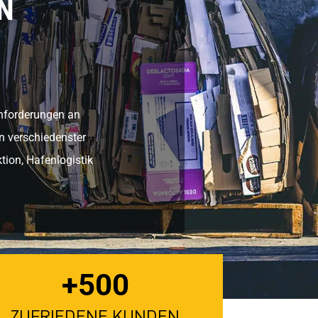
N
Anforderungen an
n verschiedenster
tion, Hafenlogistik
+500
ZUFRIEDENE KUNDEN