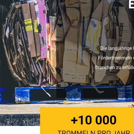
Die langjährige
Fördertrommeln u
Branchen zu erfüll
+10 000
TROMMELN PRO JAHR